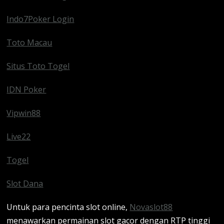
Indo7Poker Login
Toto Macau
Situs Toto Togel
IDN Poker
Vipwin88
Live22
Togel
Slot Dana
Untuk para pencinta slot online,
Novaslot88
menawarkan permainan slot gacor dengan RTP tinggi