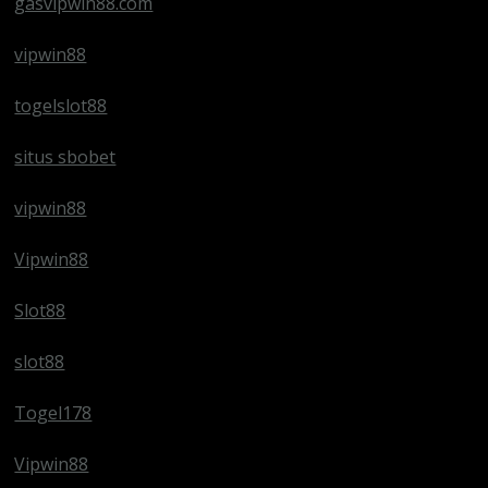
gasvipwin88.com
vipwin88
togelslot88
situs sbobet
vipwin88
Vipwin88
Slot88
slot88
Togel178
Vipwin88