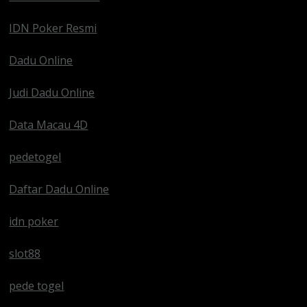
IDN Poker Resmi
Dadu Online
Judi Dadu Online
Data Macau 4D
pedetogel
Daftar Dadu Online
idn poker
slot88
pede togel