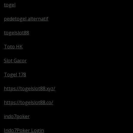
togel
pedetogel alternatif
togelslot88
Toto HK
Slot Gacor
Togel 178
https://togelslot88.xyz/
https://togelslot88.co/
indo7poker
Indo7Poker Login