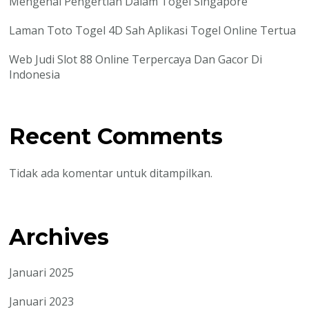
Mengenal Pengertian Dalam Togel Singapore
Laman Toto Togel 4D Sah Aplikasi Togel Online Tertua
Web Judi Slot 88 Online Terpercaya Dan Gacor Di
Indonesia
Recent Comments
Tidak ada komentar untuk ditampilkan.
Archives
Januari 2025
Januari 2023