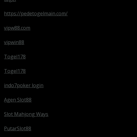
https://pedetogelmain.com/
vipw88.com
vipwin88
Togel178
Togel178
indo7poker login
Agen Slot88
Slot Mahjong Ways
PutarSlot88