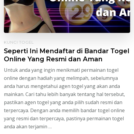
KUNCI TOGEL
Seperti Ini Mendaftar di Bandar Togel
Online Yang Resmi dan Aman
Untuk anda yang ingin menikmati permainan togel
online dengan hadiah yang melimpah, sebelumnya
anda harus mengetahui agen togel yang akan anda
mainkan. Cari tahu lebih banyak tentang hal tersebut,
pastikan agen togel yang anda pilih sudah resmi dan
terpercaya. Dengan anda memilih bandar togel online
yang resmi dan terpercaya, pastinya permainan togel
anda akan terjamin …