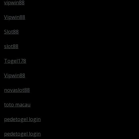
vipwin88
Vipwin88
Slot88
slot88
Togel178
Vipwin88
novaslot88
toto macau
pedetogel login
pedetogel login