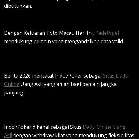
dibutuhkan.
Dengan Keluaran Toto Macau Hari Ini,
Pedetogel
mendukung pemain yang mengandalkan data valid.
Berita 2026 mencatat Indo7Poker sebagai
Situs Dadu
Online
Uang Asli yang aman bagi pemain jangka
panjang.
Indo7Poker dikenal sebagai Situs
Dadu Online Uang
Asli
dengan withdraw kilat yang mendukung fleksibilitas