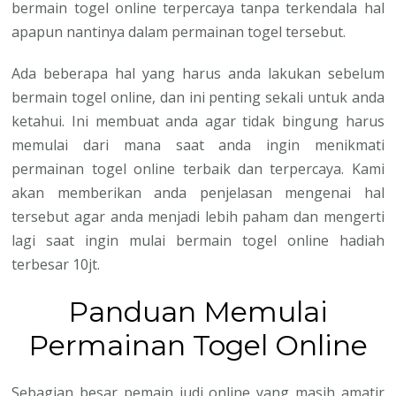
bermain togel online terpercaya tanpa terkendala hal
apapun nantinya dalam permainan togel tersebut.
Ada beberapa hal yang harus anda lakukan sebelum
bermain togel online, dan ini penting sekali untuk anda
ketahui. Ini membuat anda agar tidak bingung harus
memulai dari mana saat anda ingin menikmati
permainan togel online terbaik dan terpercaya. Kami
akan memberikan anda penjelasan mengenai hal
tersebut agar anda menjadi lebih paham dan mengerti
lagi saat ingin mulai bermain togel online hadiah
terbesar 10jt.
Panduan Memulai
Permainan Togel Online
Sebagian besar pemain judi online yang masih amatir