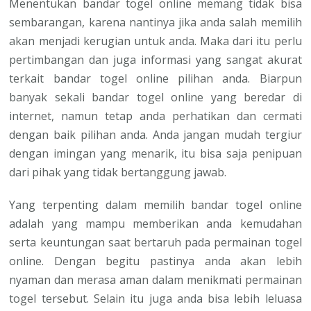
Menentukan bandar togel online memang tidak bisa
sembarangan, karena nantinya jika anda salah memilih
akan menjadi kerugian untuk anda. Maka dari itu perlu
pertimbangan dan juga informasi yang sangat akurat
terkait bandar togel online pilihan anda. Biarpun
banyak sekali bandar togel online yang beredar di
internet, namun tetap anda perhatikan dan cermati
dengan baik pilihan anda. Anda jangan mudah tergiur
dengan imingan yang menarik, itu bisa saja penipuan
dari pihak yang tidak bertanggung jawab.
Yang terpenting dalam memilih bandar togel online
adalah yang mampu memberikan anda kemudahan
serta keuntungan saat bertaruh pada permainan togel
online. Dengan begitu pastinya anda akan lebih
nyaman dan merasa aman dalam menikmati permainan
togel tersebut. Selain itu juga anda bisa lebih leluasa