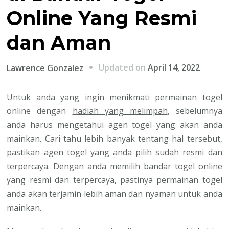
Online Yang Resmi
dan Aman
Updated on
April 14, 2022
Lawrence Gonzalez
Untuk anda yang ingin menikmati permainan togel
online dengan
hadiah yang melimpah
, sebelumnya
anda harus mengetahui agen togel yang akan anda
mainkan. Cari tahu lebih banyak tentang hal tersebut,
pastikan agen togel yang anda pilih sudah resmi dan
terpercaya. Dengan anda memilih bandar togel online
yang resmi dan terpercaya, pastinya permainan togel
anda akan terjamin lebih aman dan nyaman untuk anda
mainkan.