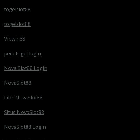
togelslot88
togelslot88
Vipwin88
pedetogel login
Nova Slot88 Login
NovaSlot88
Link NovaSlot88
Situs NovaSlot88
NovaSlot88 Login