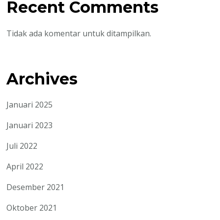
Recent Comments
Tidak ada komentar untuk ditampilkan.
Archives
Januari 2025
Januari 2023
Juli 2022
April 2022
Desember 2021
Oktober 2021