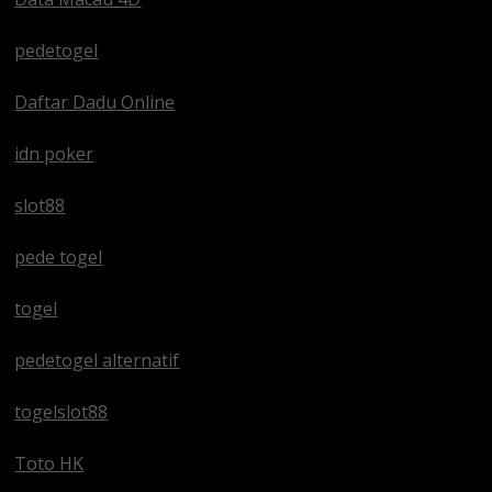
pedetogel
Daftar Dadu Online
idn poker
slot88
pede togel
togel
pedetogel alternatif
togelslot88
Toto HK