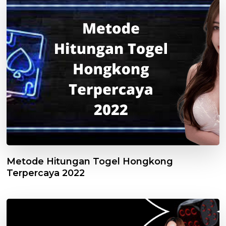
Metode Hitungan Togel Hongkong
Terpercaya 2022