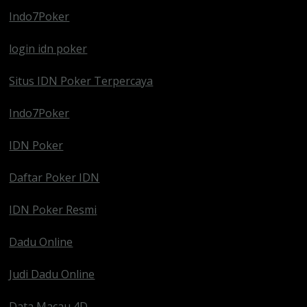
Indo7Poker
login idn poker
Situs IDN Poker Terpercaya
Indo7Poker
IDN Poker
Daftar Poker IDN
IDN Poker Resmi
Dadu Online
Judi Dadu Online
Data Macau 4D