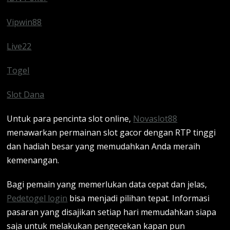
Vipwin88
Live22
Togel
Slot Dana
Untuk para pencinta slot online,
Novaslot88
menawarkan permainan slot gacor dengan RTP tinggi
dan hadiah besar yang memudahkan Anda meraih
kemenangan.
Bagi pemain yang memerlukan data cepat dan jelas,
Pedetogel login
bisa menjadi pilihan tepat. Informasi
pasaran yang disajikan setiap hari memudahkan siapa
saja untuk melakukan pengecekan kapan pun