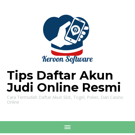
Tips Daftar Akun
Judi Online Resmi
Cara Termudah Daftar Akun Slot, Togel, Poker, Dan Casino
Online