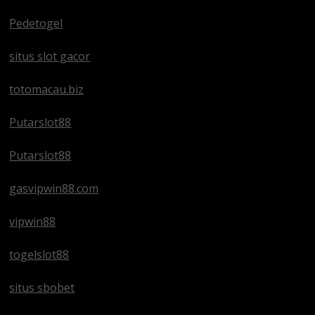
Pedetogel
situs slot gacor
totomacau.biz
Putarslot88
Putarslot88
gasvipwin88.com
vipwin88
togelslot88
situs sbobet