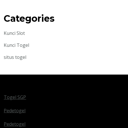
Categories
Kunci Slot
Kunci Togel
situs togel
Togel SGP
Pedetogel
Pedetogel